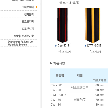
및 코너에 설치)
▶ 제품사양
모델명
재질
가로X세로
DW - 8015
80 mm
네오프렌고무
DW - 9015
90 mm
DWP - 9015
90 mm
연질PVC
DW - 70
70 mm
DW - 80
80 mm