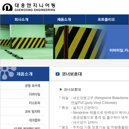
▶ 코너보호대
* 재질
- 네오프렌고무 (Neoprene Butadiene 
연질PVC(poly Vinyl Chloride)
* 특징
- 설치가 간편하다.
- Neoprene 제품으로 탄력성이 뛰
- 중공성형으로 충격 및 흡수력이 매우
- 내수성이 강하다
* 용도
- 주차장 기둥 보호기능 및 차량충돌방